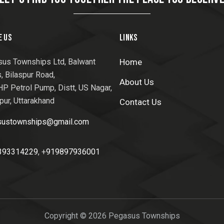
E US
LINKS
us Townships Ltd,
Balwant
Home
, Bilaspur Road,
About Us
HP Petrol Pump, Distt, US Nagar,
pur, Uttarakhand
Contact Us
sustownships@gmail.com
393314229
, +
919897936001
Copyright © 2026 Pegasus Townships