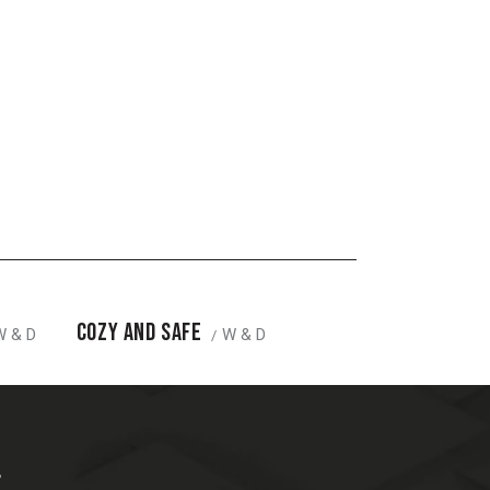
COZY AND SAFE
W & D
W & D
E