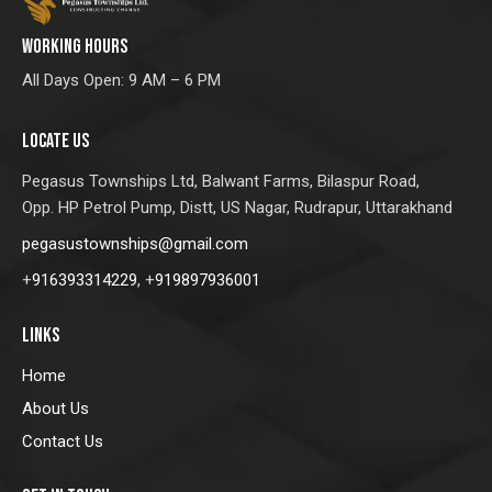
WORKING HOURS
All Days Open: 9 AM – 6 PM
LOCATE US
Pegasus Townships Ltd,
Balwant Farms, Bilaspur Road,
Opp. HP Petrol Pump, Distt, US Nagar, Rudrapur, Uttarakhand
pegasustownships@gmail.com
+
916393314229
, +
919897936001
LINKS
Home
About Us
Contact Us