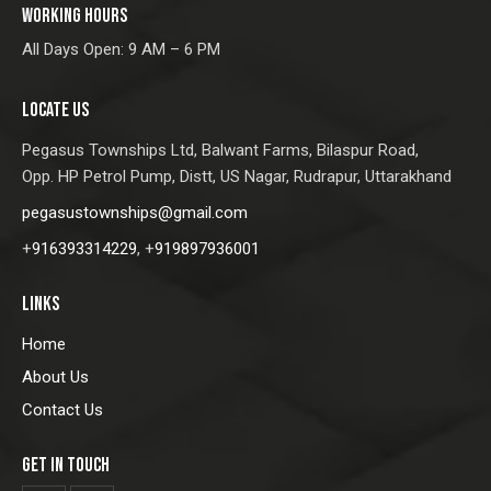
WORKING HOURS
All Days Open: 9 AM – 6 PM
LOCATE US
Pegasus Townships Ltd,
Balwant Farms, Bilaspur Road,
Opp. HP Petrol Pump, Distt, US Nagar, Rudrapur, Uttarakhand
pegasustownships@gmail.com
+
916393314229
, +
919897936001
LINKS
Home
About Us
Contact Us
GET IN TOUCH